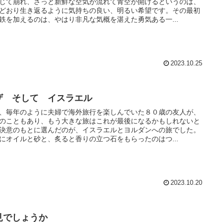
じて崩れ、さっと新鮮な空気が流れて青空が開けるというのは、
どおり生き返るように気持ちの良い、明るい希望です。その最初
鉄を加えるのは、やはり非凡な気概を湛えた勇気ある一...
2023.10.25
ザ そして イスラエル
、毎年のように夫婦で海外旅行を楽しんでいた８０歳の友人が、
のこともあり、もう大きな旅はこれが最後になるかもしれないと
決意のもとに選んだのが、イスラエルとヨルダンへの旅でした。
にオイルと砂と、炙ると香りの立つ石をもらったのはつ...
2023.10.20
見でしょうか