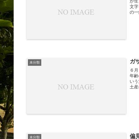
が生
文字
の一
ガ
未分類
６月
年齢
いう
土産
偏
未分類