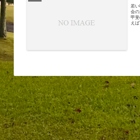
若い
会の
甲斐
えば