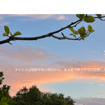
タイトルは朝鮮半島の寓話から。ある処で村人たちには急に