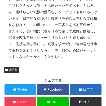
目指した人々とは別世界の志だった筈である。もちろ
ん、素晴らしい気概の優秀なジャーナリストもいるには
いるが、日本的な穏便さと曖昧さを好む日本社会では稀
有な存在で、この度のジャニー喜多川を巡る事件から、
またぞろ、長い物には巻かれろで絶えず政権と癒着し、
保身を図る自称・ジャーナリストたちの姿を思い出し
て、失望を禁じ得ない。真理を求めずに中途半端な仕事
で保身を図るくらいなら、一体、何のためにジャーナリ
ストになったのかと、もどかしい。
未分類
シェアする
Twitter
Facebook
はてブ
Pocket
LINE
コピー