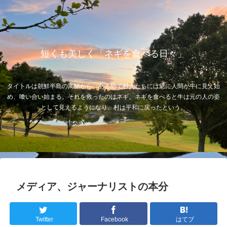
短くも美しく「ネギを食べる日々」
タイトルは朝鮮半島の寓話から。ある処で村人たちには急に人間が牛に見え始
め、喰い合い始まる。それを救ったのはネギ。ネギを食べると牛は元の人の姿
として見えるようになり、村は平和に戻ったという。
メディア、ジャーナリストの本分
Twitter
Facebook
はてブ