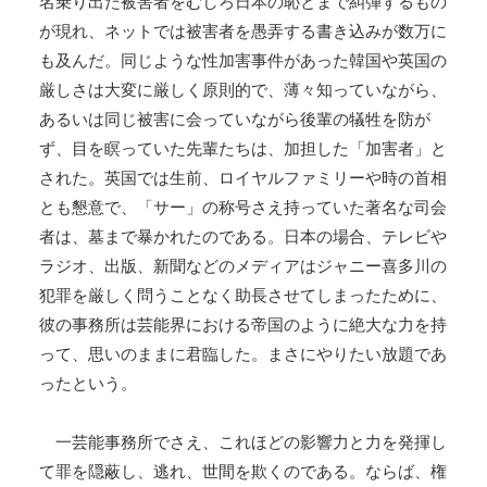
名乗り出た被害者をむしろ日本の恥とまで糾弾するもの
が現れ、ネットでは被害者を愚弄する書き込みが数万に
も及んだ。同じような性加害事件があった韓国や英国の
厳しさは大変に厳しく原則的で、薄々知っていながら、
あるいは同じ被害に会っていながら後輩の犠牲を防が
ず、目を瞑っていた先輩たちは、加担した「加害者」と
された。英国では生前、ロイヤルファミリーや時の首相
とも懇意で、「サー」の称号さえ持っていた著名な司会
者は、墓まで暴かれたのである。日本の場合、テレビや
ラジオ、出版、新聞などのメディアはジャニー喜多川の
犯罪を厳しく問うことなく助長させてしまったために、
彼の事務所は芸能界における帝国のように絶大な力を持
って、思いのままに君臨した。まさにやりたい放題であ
ったという。
一芸能事務所でさえ、これほどの影響力と力を発揮し
て罪を隠蔽し、逃れ、世間を欺くのである。ならば、権