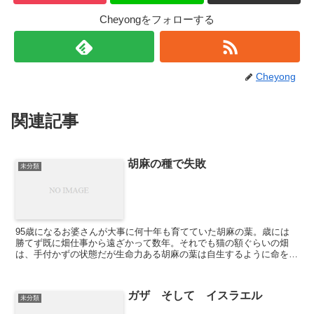
Cheyongをフォローする
Cheyong
関連記事
胡麻の種で失敗
未分類
95歳になるお婆さんが大事に何十年も育てていた胡麻の葉。歳には
勝てず既に畑仕事から遠ざかって数年。それでも猫の額ぐらいの畑
は、手付かずの状態だが生命力ある胡麻の葉は自生するように命をつ
なげている。お婆さんの一人息子が僕の後輩で親しくしている...
ガザ そして イスラエル
未分類