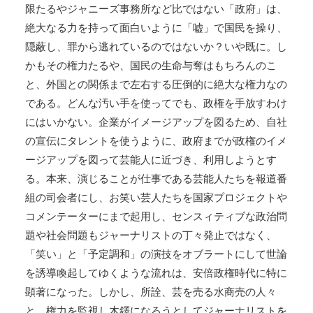
限たるやジャニーズ事務所など比ではない「政府」は、
絶大なる力を持って面白いように「嘘」で国民を操り、
隠蔽し、罪から逃れているのではないか？いや既に。し
かもその権力たるや、国民の生命与奪はもちろんのこ
と、外国との関係まで左右する圧倒的に絶大な権力なの
である。どんな汚い手を使ってでも、政権を手放すわけ
にはいかない。企業がイメージアップを図るため、自社
の宣伝にタレントを使うように、政府までが政権のイメ
ージアップを図って芸能人に近づき、利用しようとす
る。本来、演じることが仕事である芸能人たちを報道番
組の司会者にし、お笑い芸人たちを国家プロジェクトや
コメンテーターにまで起用し、センスィティブな政治問
題や社会問題もジャーナリストの丁々発止ではなく、
「笑い」と「予定調和」の演技をオブラートにして世論
を誘導喚起してゆくような流れは、安倍政権時代に特に
顕著になった。しかし、所詮、芸を売る水商売の人々
と、権力を監視し木鐸になろうとしてジャーナリストを