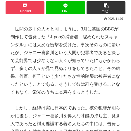
Pocket
LINE
コピー
2023.11.07
世間の多くの人々と同じように、3月に英国のBBCが
制作して告発した『J-popの捕食者 秘められたスキャ
ンダル』には大変な衝撃を受けた。事実そのものに驚い
たが、ジャニー喜多川という人間が犯罪者であると決し
て芸能界では少なくない人々が知っていたにもかかわら
ず、多くの人々が見て見ぬふりをしてきたこと、その結
果、何百、何千という少年たちが性的陵辱の被害者にな
ったということである。そうして彼は罰を受けることな
くもなく、栄光のうちに長寿をまっとうした。
しかし、経緯は実に日本的であった。彼の犯罪が明ら
かに後も、ジャニー喜多川を偉大な才能の持ち主、良き
人であったと讃え擁護する著名人たちの中には、告発し