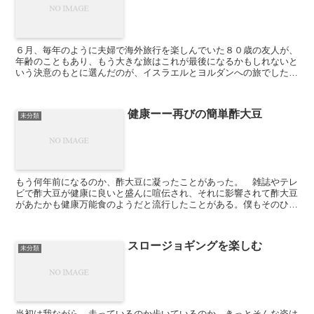
６月、毎年のように夫婦で海外旅行を楽しんでいた８０歳の友人が、
年齢のこともあり、もう大きな旅はこれが最後になるかもしれないと
いう決意のもとに選んだのが、イスラエルとヨルダンへの旅でした。
土産にオイルと砂と、炙ると香りの立つ石をもらったのはつ...
健康ーー再びの簡単酢大豆
未分類
もう何年前になるのか、酢大豆に凝ったことがあった。 雑誌やテレ
ビで酢大豆が健康に良いと盛んに喧伝され、それに影響されて酢大豆
があたかも健康万能食のようだと流行したことがある。僕もそのひと
りだった。酢大豆はダイエットに、またコレステロール値の...
スロージョギングを楽しむ
未分類
当初は我ながら、走っているのか歩いているのか、きっとそんな姿は