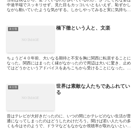
中途半端でスッキリせず、見た目もカッコいいともいえず、恥ずかし
ながら動いていたような気がする。しかしやってみると実に気持ちが
よく、無理なく続けられている。調べてみると各地にスロー...
橋下徹という人と、文楽
未分類
ちょうど４０年前、大いなる期待と不安を胸に関西に転居することに
なった。関西にはまったく縁がなかったので周辺は大いに驚き、止め
てはどうかというアドバイスをあちこちから受けることになった。し
かし私は５、６歳の頃から藤山寛美と浪花千栄子の大ファン...
世界は素敵な人たちであふれてい
未分類
る
昔はテレビが大好きだったのに、いつの間にかテレビのない生活が普
通になってしまったのはどうしたわけだろう。聞けば若い人たちの多
くも今はそのようで、ドラマなどもなかなか視聴率が取れないとい
う。端的にいえば面白くないからで、過剰なほどのCM、同じ...